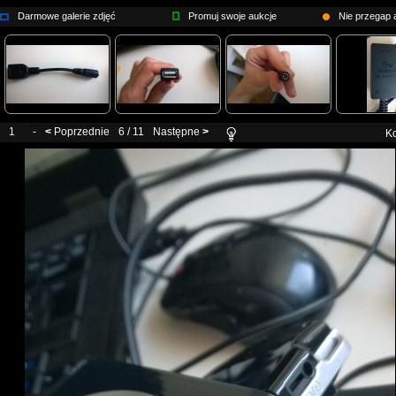
Darmowe galerie zdjęć
Promuj swoje aukcje
Nie przegap a
1
-
<
Poprzednie
6 / 11
Następne
>
Ko