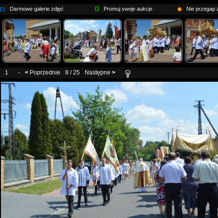
Darmowe galerie zdjęć
Promuj swoje aukcje
Nie przegap a
1
-
<
Poprzednie
8 / 25
Następne
>