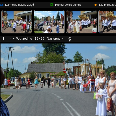
Darmowe galerie zdjęć
Promuj swoje aukcje
Nie przegap a
1
-
<
Poprzednie
19 / 25
Następne
>