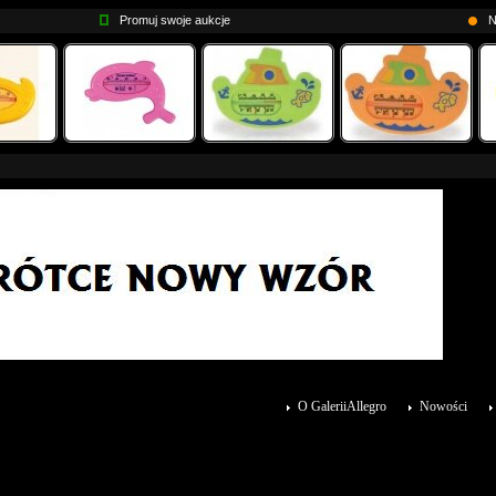
Promuj swoje aukcje
N
O GaleriiAllegro
Nowości