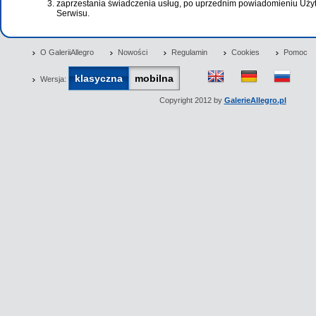
zaprzestania świadczenia usług, po uprzednim powiadomieniu Uż
Serwisu.
O GaleriiAllegro
Nowości
Regulamin
Cookies
Pomoc
klasyczna
mobilna
Wersja:
Copyright 2012 by
GalerieAllegro.pl