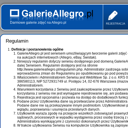
Darmowe galerie zdjęć na Allegro.pl
REJESTRACJA
Regulamin
Definicje i postanowienia ogólne
GalerieAllegro.pl jest serwisem umożliwiającym tworzenie galerii zdjęć 
na aukcjach internetowych (Allegro, eBay, Świstak).
Niniejszy regulamin dotyczy serwisu dostępnego pod domeną GalerieA
dalej Serwisem. Regulamin dostępny jest na stronie
http://www.galerieallegro.pl/regulamin.php. Administrator zastrzega so
wprowadzenia zmian do Regulaminu po opublikowaniu go pod powyż
Właścicielem i Administratorem Serwisu jest WebWave Sp. z o.o. KR
386580113, NIP 5272931749 ul. Postępu 14, 02-676 Warszawa (mazowi
Administratorem.
Warunkiem korzystania z Serwisu jest zaakceptowanie przez Użytkow
korzystania z serwisu nie jest wymagane rejestrowanie się, ani podaw
Rejestracja jest opcjonalna i pozwala na dostęp do dodatkowych funkcj
Podane przez Użytkownika dane są przetwarzane przez Administratora 
Podane dane nie są przekazywane innym podmiotom. Użytkownikowi p
wglądu, poprawiania i usunięcia przesłanych danych.
Użytkownik wyraża zgodę na przejęcie wszelkich zobowiązań prawnyc
sądowych, procesowych w wypadku wystąpienia przez osobę trzecią z
Administratora wynikającymi z czynności dokonanych przez Użytkownik
W trakcie użytkowania Serwisu na komputerze Użytkownika są zapisywa