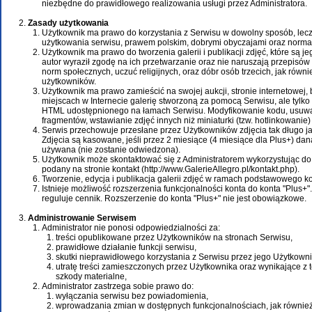
niezbędne do prawidłowego realizowania usługi przez Administratora.
Zasady użytkowania
Użytkownik ma prawo do korzystania z Serwisu w dowolny sposób, lec
użytkowania serwisu, prawem polskim, dobrymi obyczajami oraz norma
Użytkownik ma prawo do tworzenia galerii i publikacji zdjęć, które są je
autor wyraził zgodę na ich przetwarzanie oraz nie naruszają przepisów
norm społecznych, uczuć religijnych, oraz dóbr osób trzecich, jak równ
użytkowników.
Użytkownik ma prawo zamieścić na swojej aukcji, stronie internetowej, 
miejscach w Internecie galerię stworzoną za pomocą Serwisu, ale tylk
HTML udostępnionego na łamach Serwisu. Modyfikowanie kodu, usuwa
fragmentów, wstawianie zdjęć innych niż miniaturki (tzw. hotlinkowanie)
Serwis przechowuje przesłane przez Użytkowników zdjęcia tak długo j
Zdjęcia są kasowane, jeśli przez 2 miesiące (4 miesiące dla Plus+) dana
używana (nie zostanie odwiedzona).
Użytkownik może skontaktować się z Administratorem wykorzystując do
podany na stronie kontakt (http://www.GalerieAllegro.pl/kontakt.php).
Tworzenie, edycja i publikacja galerii zdjęć w ramach podstawowego ko
Istnieje możliwość rozszerzenia funkcjonalności konta do konta "Plus+"
reguluje cennik. Rozszerzenie do konta "Plus+" nie jest obowiązkowe.
Administrowanie Serwisem
Administrator nie ponosi odpowiedzialności za:
treści opublikowane przez Użytkowników na stronach Serwisu,
prawidłowe działanie funkcji serwisu,
skutki nieprawidłowego korzystania z Serwisu przez jego Użytkown
utratę treści zamieszczonych przez Użytkownika oraz wynikające z
szkody materialne,
Administrator zastrzega sobie prawo do:
wyłączania serwisu bez powiadomienia,
wprowadzania zmian w dostępnych funkcjonalnościach, jak również