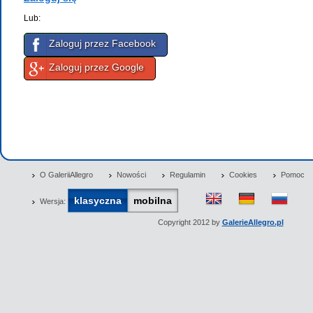
Lub:
Zaloguj przez Facebook
Zaloguj przez Google
O GaleriiAllegro
Nowości
Regulamin
Cookies
Pomoc
klasyczna
mobilna
Wersja:
Copyright 2012 by
GalerieAllegro.pl