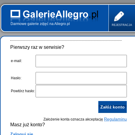
Darmowe galerie zdjęć na Allegro.pl
REJESTRACJA
Pierwszy raz w serwisie?
e-mail:
Hasło:
Powtórz hasło:
Regulaminu
Założenie konta oznacza akceptację
Masz już konto?
Zaloguj się