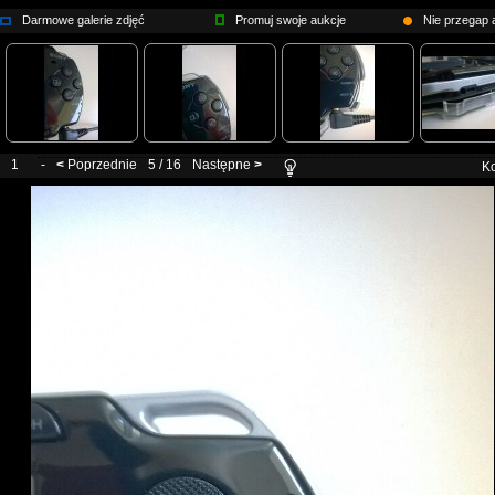
Darmowe galerie zdjęć
Promuj swoje aukcje
Nie przegap a
1
-
<
Poprzednie
5 / 16
Następne
>
Ko