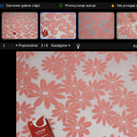
Darmowe galerie zdjęć
Promuj swoje aukcje
Nie przegap a
1
-
<
Poprzednie
2 / 6
Następne
>
Ko