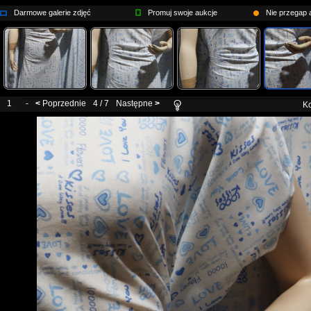
Darmowe galerie zdjęć
Promuj swoje aukcje
Nie przegap a
1
-
<
Poprzednie
4 / 7
Następne
>
Ko