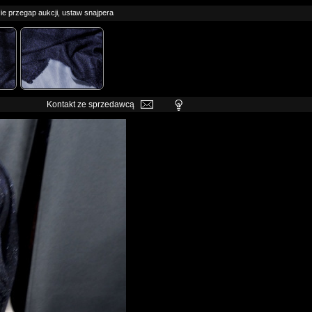
ie przegap aukcji, ustaw snajpera
Kontakt ze sprzedawcą