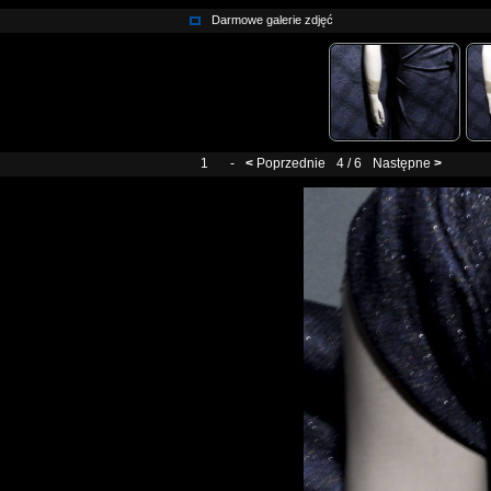
Darmowe galerie zdjęć
1
-
<
Poprzednie
4 / 6
Następne
>