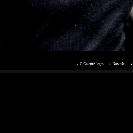
O GaleriiAllegro
Nowości