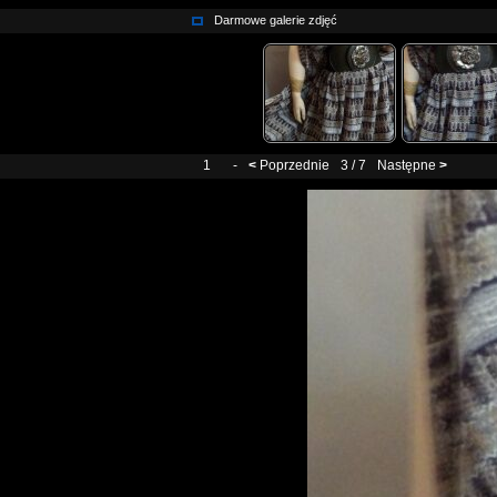
Darmowe galerie zdjęć
1
-
<
Poprzednie
3 / 7
Następne
>