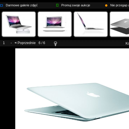
Darmowe galerie zdjęć
Promuj swoje aukcje
Nie przegap a
1
-
<
Poprzednie
6 / 6
Ko