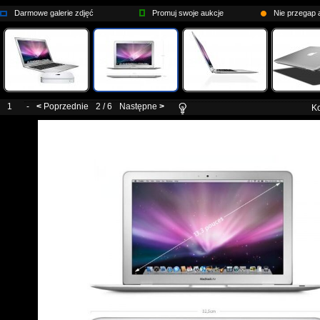
Darmowe galerie zdjęć
Promuj swoje aukcje
Nie przegap a
1
-
<
Poprzednie
2 / 6
Następne
>
Ko