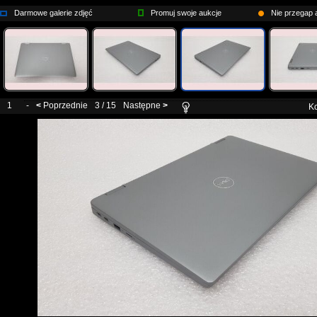
Darmowe galerie zdjęć
Promuj swoje aukcje
Nie przegap a
1
-
<
Poprzednie
3 / 15
Następne
>
Ko