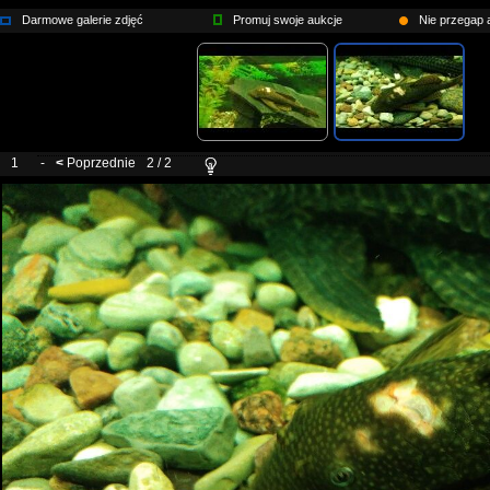
Darmowe galerie zdjęć
Promuj swoje aukcje
Nie przegap a
1
-
<
Poprzednie
2 / 2