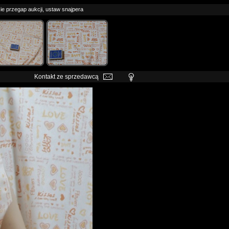
ie przegap aukcji, ustaw snajpera
Kontakt ze sprzedawcą