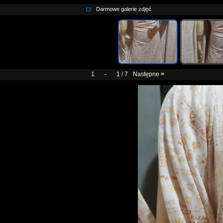
Darmowe galerie zdjęć
1
-
1 / 7
Następne
>