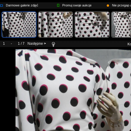
Darmowe galerie zdjęć
Promuj swoje aukcje
Nie przegap a
1
-
1 / 7
Następne
>
Ko