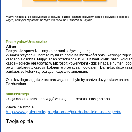
Przemysław Urbanowicz
Witam
Pomysł się sprawdził. Inny kolor ramki ożywia galerię.
W moim przypadku, bardzo by mi zależało na możliwości opisu każdego zdjęcia 
każdego z osobna. Mając jeden przedmiot w kilku a nawet w kilkunastu kolora
każde - zdjęcie opracować w Microsoft PowerPioint - gdzie nadaje numer i opos
po tym zabiegu z każdym kolorem wprowadzam do galerii. Barrrrdzo dużo czas
bardziej, że kolory są rotujące i często je zmieniam.
Opis każdego zdjęcia z osobna w galerii - było by bardzo dużym ułatwieniem.
Pozdrawiam
administracja
Opcja dodania tekstu do zdjęć w fotogalerii została udostępniona.
Więcej na stronie:
http://www.galerieallegro.pl/pomoc/jak-dodac-tekst-do-zdjecia/
Mamy nadzieję, że korzystanie z serwisu będzie jeszcze przyjemniejsze i 
Twoja opinia
więcej korzyści w postaci nowych klientów na Państwa aukcjach.