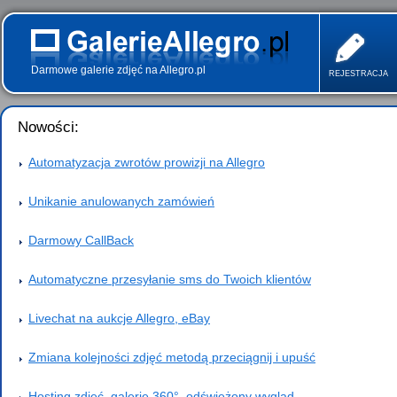
Darmowe galerie zdjęć na Allegro.pl
REJESTRACJA
Nowości:
Automatyzacja zwrotów prowizji na Allegro
Unikanie anulowanych zamówień
Darmowy CallBack
Automatyczne przesyłanie sms do Twoich klientów
Livechat na aukcje Allegro, eBay
Zmiana kolejności zdjęć metodą przeciągnij i upuść
Hosting zdjęć, galerie 360°, odświeżony wygląd